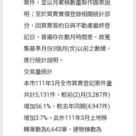
案件，並以月累積數量製作圖表說
政
明；至於買賣實價登錄相關統計部
府
分，因買賣簽約日與不動產最終登
資
訊
記日，普遍存在數月時間差，故蒐
公
集基準月份3個月(含)以前之數據，
開
進行統計說明。
回
交易量統計
首
頁
本市111年3月全市買賣登記案件量
網
共計5,131件，較前(2)月(3,287件)
站
增加56.1%，較去年同期(4,947件)
導
覽
增加3.7%。此外111年3月土地移
市
轉筆數為6,643筆，建物棟數為
政