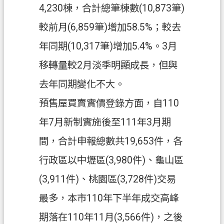
4,230棟，合計總筆棟數(10,873筆)
信
箱
較前月(6,859筆)增加58.5%；較去
年同期(10,317筆)增加5.4%。3月
常
見
移轉量較2月淡季明顯成長，但與
問
題
去年同期變化不大。
E
預售屋買賣實價登錄方面，自110
n
年7月新制實施後至111年3月期
g
l
間，合計申報總數共19,653件，各
i
s
行政區以中壢區(3,980件)、龜山區
h
(3,911件)、桃園區(3,728件)交易
桃
園
最多，本市110年下半年成交高峰
市
期落在110年11月(3,566件)，之後
政