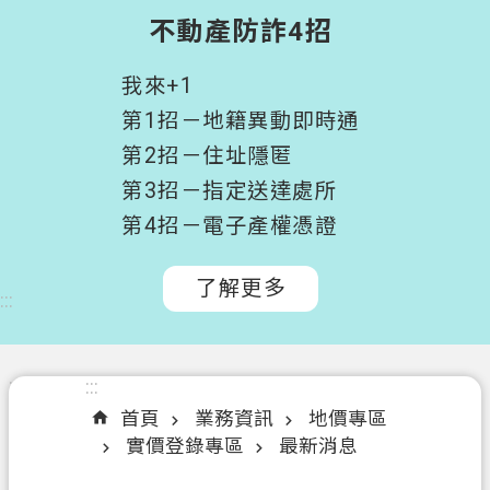
階
不動產防詐4招
搜
尋
我來+1
桃
第1招－地籍異動即時通
園
第2招－住址隱匿
市
第3招－指定送達處所
政
府
第4招－電子產權憑證
所
屬
了解更多
:::
機
關
認
:::
:::
識
首頁
業務資訊
地價專區
我
實價登錄專區
最新消息
們