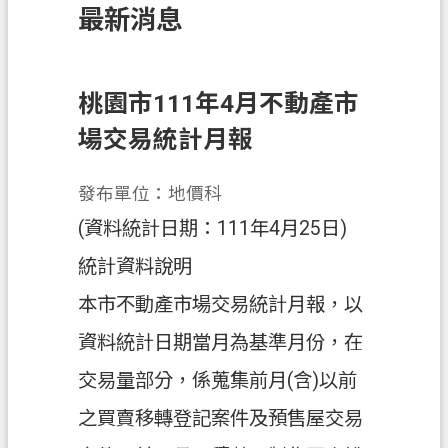
最新消息
訊
息
公
告
桃園市111年4月不動產市
場交易統計月報
業
務
資
發布單位：地價科
訊
(資料統計日期：111年4月25日)
土
統計資料說明
地
本市不動產市場交易統計月報，以
開
發
資料統計日期當月為基準月份，在
便
交易量部分，係蒐集前月(含)以前
民
之買賣移轉登記案件及預售屋交易
服
務