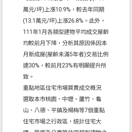
政
府
萬元/坪)上漲10.9%，較去年同期
網
(13.1萬元/坪)上漲26.8%。此外，
站
資
111年1月各類型建物平均成交屋齡
料
均較前月下降，分析其原因係因本
開
放
月新成屋(屋齡未滿5年者)交易比例
宣
達30%，較前月23%有明顯提升所
告
致。
資
訊
重點地區住宅市場買賣成交概況
安
選取本市桃園、中壢、蘆竹、龜
全
政
山、八德、平鎮及楊梅等7個重點
策
住宅市場之行政區，統計住宅大