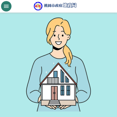
跳到主要內容區塊
桃
園
市
政
府
航
空
城
公
告
現
值
進