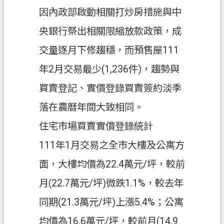
府
因內政部啟動相關打炒房措施與中
入
央銀行祭出相關限縮放款政策，成
口
網
交量逐月下修趨穩，而預售屋111
年2月交易最少(1,236件)，趨勢與
隱
私
買賣登記、實價登錄買賣簽約淡季
權
落在農曆年間大致相同。
政
策
住宅市場買賣實價登錄統計
網
111年1月交易之全市大樓及公寓方
站
面，大樓均價為22.4萬元/坪，較前
安
全
月(22.7萬元/坪)微跌1.1%，較去年
政
同期(21.3萬元/坪)上漲5.4%；公寓
策
均價為16.6萬元/坪，較前月(14.9