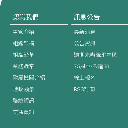
:::
認識我們
訊息公告
主管介紹
最新消息
組織架構
公告資訊
組織沿革
逾期未辦繼承專區
業務職掌
75風華·榮耀50
附屬機關介紹
線上報名
地政願景
RSS訂閱
聯絡資訊
交通資訊