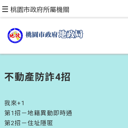
跳到主要內容區塊
桃園市政府所屬機關
不動產防詐4招
我來+1
第1招－地籍異動即時通
第2招－住址隱匿