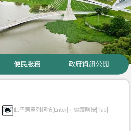
便民服務
政府資訊公開
跳過此子選單列請按[Enter]，繼續則按[Tab]