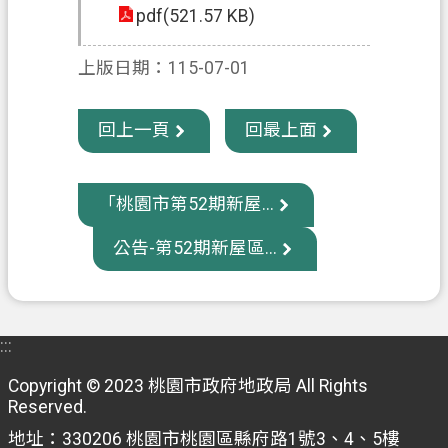
pdf(521.57 KB)
信
箱
上版日期：115-07-01
常
見
回上一頁
回最上面
問
題
E
「桃園市第52期新屋...
n
g
公告-第52期新屋區...
l
i
s
h
:::
桃
Copyright © 2023 桃園市政府地政局 All Rights
園
Reserved.
市
地址：330206 桃園市桃園區縣府路1號3、4、5樓
政