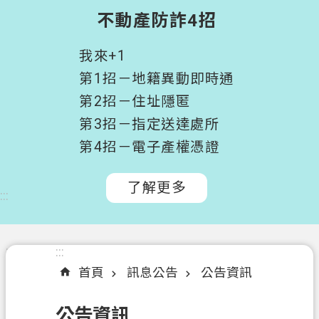
階
不動產防詐4招
搜
尋
我來+1
桃
第1招－地籍異動即時通
園
第2招－住址隱匿
市
第3招－指定送達處所
政
府
第4招－電子產權憑證
所
屬
了解更多
:::
機
關
認
:::
:::
識
首頁
訊息公告
公告資訊
我
們
公告資訊