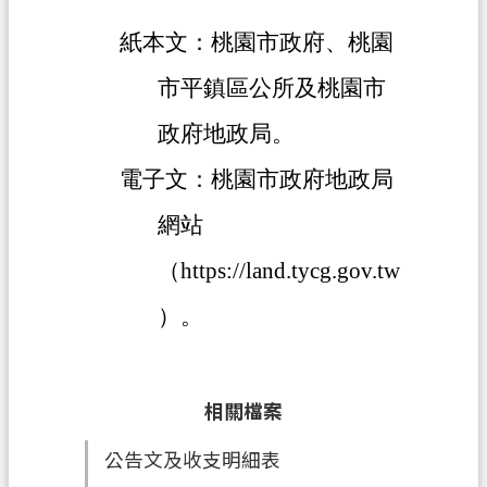
紙本文：桃園市政府、桃園
政
府
市平鎮區公所及桃園市
資
訊
政府地政局。
公
電子文：桃園市政府地政局
開
網站
回
首
（https://land.tycg.gov.tw
頁
）。
網
站
導
相關檔案
覽
市
公告文及收支明細表
政