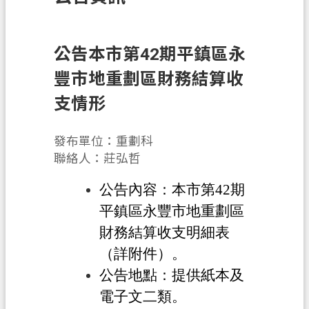
訊
息
公
公告本市第42期平鎮區永
告
豐市地重劃區財務結算收
業
支情形
務
資
發布單位：重劃科
訊
聯絡人：莊弘哲
土
公告內容：本市第42期
地
開
平鎮區永豐市地重劃區
發
財務結算收支明細表
（詳附件）。
便
民
公告地點：提供紙本及
服
電子文二類。
務