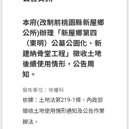
訊
息
公
本府(改制前桃園縣新屋鄉
告
公所)辦理「新屋鄉第四
業
（東明）公墓公園化、新
務
建納骨堂工程」徵收土地
資
訊
後續使用情形，公告周
土
知。
地
開
發布單位：地權科
發
依據：土地法第219-1條、內政部
便
徵收土地使用情形通知及公告作業
民
服
辧法。
務