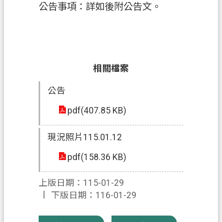
公告事項：詳如後附公告文。
政
府
資
訊
相關檔案
公
開
公告
回
pdf(407.85 KB)
首
頁
現況照片115.01.12
網
pdf(158.36 KB)
站
導
上版日期：115-01-29
覽
下版日期：116-01-29
市
政