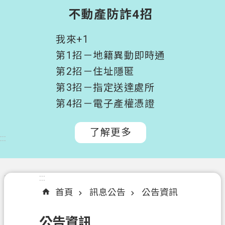
階
不動產防詐4招
搜
尋
我來+1
桃
第1招－地籍異動即時通
園
第2招－住址隱匿
市
第3招－指定送達處所
政
府
第4招－電子產權憑證
所
屬
了解更多
:::
機
關
認
:::
:::
識
首頁
訊息公告
公告資訊
我
們
公告資訊