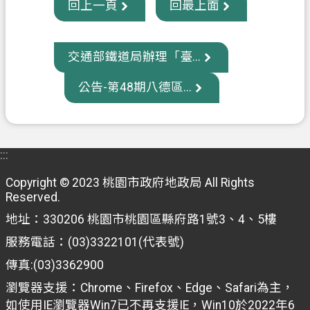
回上一頁
回最上面
信
箱
交通部鐵道局辦理「臺...
常
見
公告-第48期八德區...
問
題
E
:::
n
g
Copyright © 2023 桃園市政府地政局 All Rights
l
i
Reserved.
s
地址：330206 桃園市桃園區縣府路1號3、4、5樓
h
服務電話：(03)3322101(代表號)
桃
傳真:(03)3362900
園
市
瀏覽器支援：Chrome、Firefox、Edge、Safari為主，
政
如使用IE瀏覽器Win7已不再支援IE，Win10於2022年6