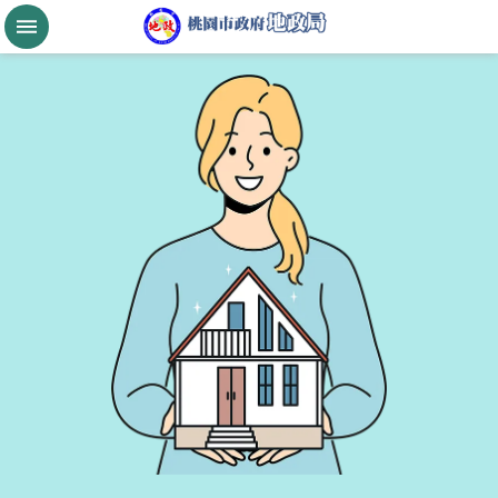
跳到主要內容區塊
桃
園
市
政
府
航
空
城
公
告
現
值
進