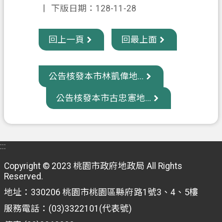
下版日期：128-11-28
信
箱
回上一頁
回最上面
常
見
問
公告核發本市林凱偉地...
題
公告核發本市古忠憲地...
E
n
g
l
i
:::
s
h
Copyright © 2023 桃園市政府地政局 All Rights
Reserved.
桃
地址：330206 桃園市桃園區縣府路1號3、4、5樓
園
市
服務電話：(03)3322101(代表號)
政