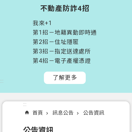
階
不動產防詐4招
搜
尋
我來+1
桃
第1招－地籍異動即時通
園
第2招－住址隱匿
市
第3招－指定送達處所
政
府
第4招－電子產權憑證
所
屬
了解更多
:::
機
關
認
:::
:::
識
首頁
訊息公告
公告資訊
我
們
公告資訊