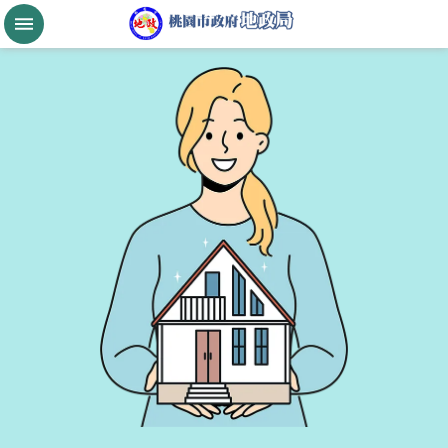
跳到主要內容區塊
桃
園
市
政
府
航
空
城
公
告
現
值
進