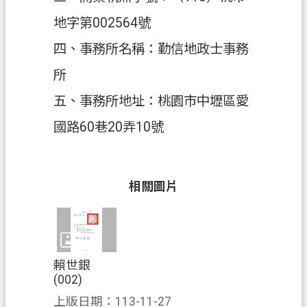
地字第002564號
政
府
四、事務所名稱：勤信地政士事務
資
所
訊
公
五、事務所地址：桃園市中壢區愛
開
國路60巷20弄10號
回
首
頁
相關圖片
網
站
導
覽
賴世銀
(002)
市
上版日期：113-11-27
政