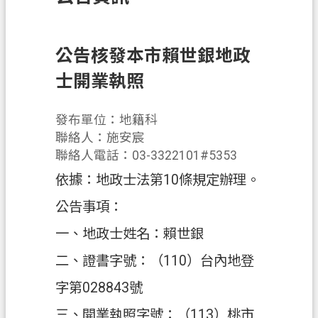
訊
息
公
公告核發本市賴世銀地政
告
士開業執照
業
務
發布單位：地籍科
資
聯絡人：施安宸
訊
聯絡人電話：03-3322101#5353
依據：地政士法第10條規定辦理。
土
地
公告事項：
開
一、地政士姓名：賴世銀
發
二、證書字號：（110）台內地登
便
民
字第028843號
服
三、開業執照字號：（113）桃市
務