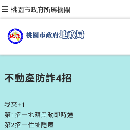
跳到主要內容區塊
桃園市政府所屬機關
不動產防詐4招
我來+1
第1招－地籍異動即時通
第2招－住址隱匿