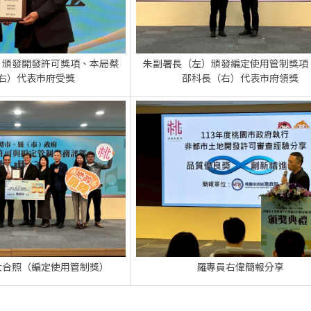
）頒發開發許可獎項、本局蔡
朱副署長（左）頒發編定使用管制獎項
右）代表市府受獎
邵科長（右）代表市府領獎
大合照（編定使用管制獎）
羅專員右偉簡報分享