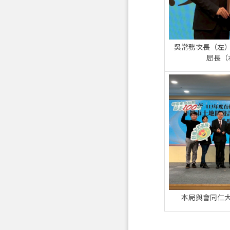
吳常務次長（左
局長（
本局與會同仁