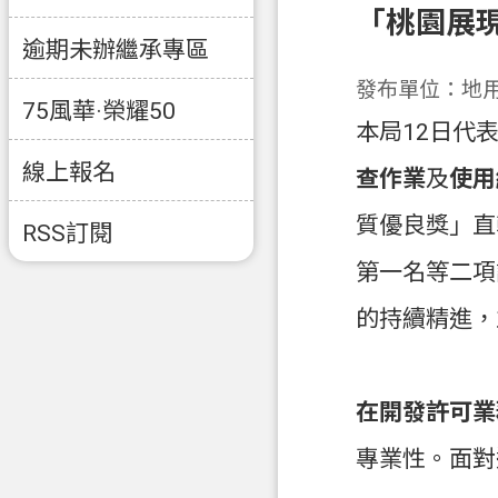
「桃園展
逾期未辦繼承專區
發布單位：地
75風華·榮耀50
本局12日代
線上報名
查作業
及
使用
質優良獎」直
RSS訂閱
第一名等二項
的持續精進，
在開發許可業
專業性。面對