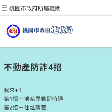
跳到主要內容區塊
桃園市政府所屬機關
不動產防詐4招
我來+1
第1招－地籍異動即時通
第2招－住址隱匿