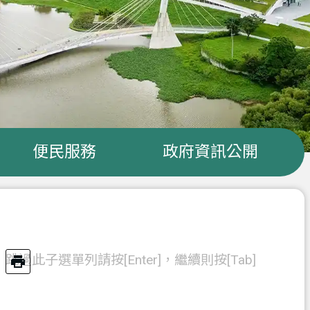
便民服務
政府資訊公開
跳過此子選單列請按[Enter]，繼續則按[Tab]