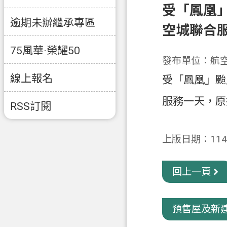
受「鳳凰」
逾期未辦繼承專區
空城聯合
75風華·榮耀50
發布單位：航
線上報名
受「鳳凰」颱
服務一天，原
RSS訂閱
上版日期：114-
回上一頁
預售屋及新建