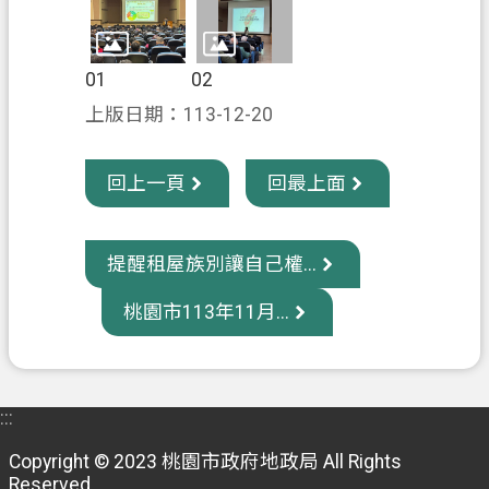
信
箱
01
02
常
上版日期：113-12-20
見
問
題
回上一頁
回最上面
E
n
提醒租屋族別讓自己權...
g
l
i
桃園市113年11月...
s
h
桃
:::
園
市
Copyright © 2023 桃園市政府地政局 All Rights
政
Reserved.