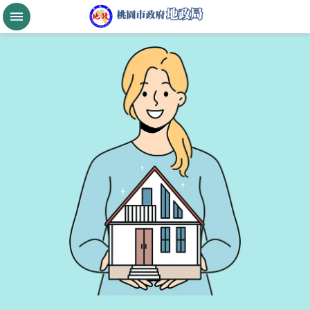
跳到主要內容區塊
桃
園
市
政
府
航
空
城
公
告
現
值
進