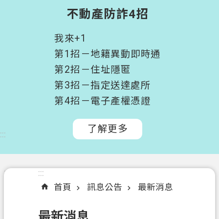
階
不動產防詐4招
搜
尋
我來+1
桃
第1招－地籍異動即時通
園
第2招－住址隱匿
市
第3招－指定送達處所
政
府
第4招－電子產權憑證
所
屬
了解更多
:::
機
關
認
:::
:::
識
首頁
訊息公告
最新消息
我
們
最新消息