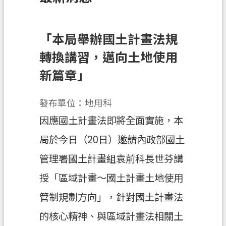
訊
息
公
「本局舉辦國土計畫法規
告
轉換講習，邁向土地使用
業
新篇章」
務
資
發布單位：地用科
訊
因應國土計畫法即將全面實施，本
土
局於今日（20日）邀請內政部國土
地
開
管理署國土計畫組袁前科長世芬講
發
授「區域計畫～國土計畫土地使用
便
管制規劃方向」，針對國土計畫法
民
服
的核心精神、與區域計畫法相關土
務