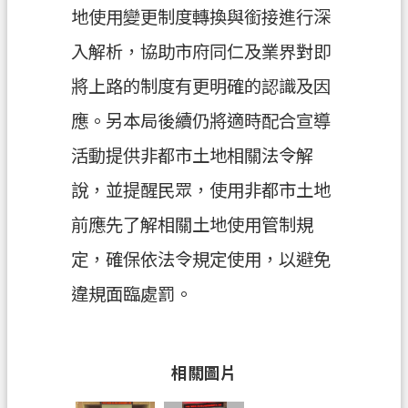
地使用變更制度轉換與銜接進行深
政
入解析，協助市府同仁及業界對即
府
資
將上路的制度有更明確的認識及因
訊
應。另本局後續仍將適時配合宣導
公
開
活動提供非都市土地相關法令解
說，並提醒民眾，使用非都市土地
回
首
前應先了解相關土地使用管制規
頁
定，確保依法令規定使用，以避免
網
違規面臨處罰。
站
導
覽
相關圖片
市
政