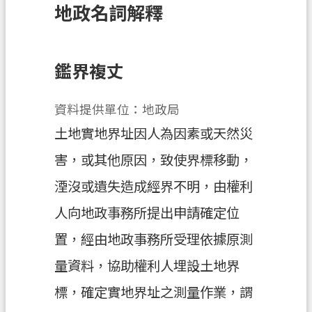
地政名詞解釋
訊
息
公
告
鑑界複丈
業
資料提供單位：地政局
務
資
土地實地界址因人為因素或天然災
訊
害，或其他原因，致使界標移動，
土
湮沒或遺失造成經界不明，由權利
地
開
人向地政事務所提出申請確定位
發
置，經由地政事務所受理依據原測
便
量資料，協助權利人埋設土地界
民
標，確定實地界址之測量作業，謂
服
務