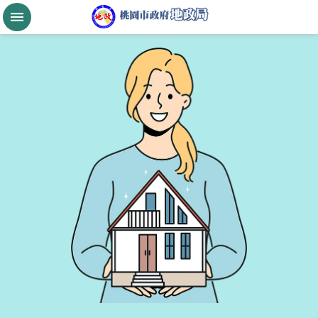
跳到主要內容區塊
桃
園
市
政
府
航
空
城
公
告
現
值
進