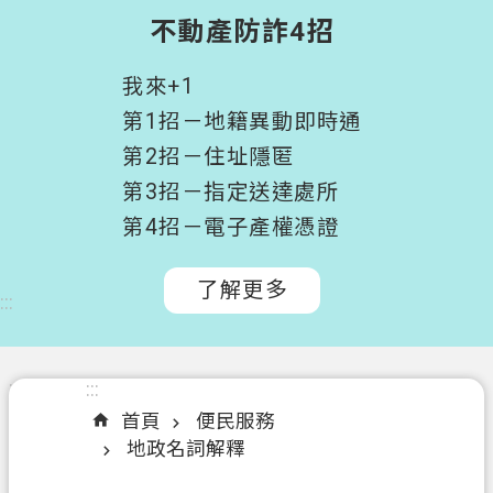
階
不動產防詐4招
搜
尋
我來+1
桃
第1招－地籍異動即時通
園
第2招－住址隱匿
市
第3招－指定送達處所
政
府
第4招－電子產權憑證
所
屬
了解更多
:::
機
關
認
:::
:::
識
首頁
便民服務
我
地政名詞解釋
們