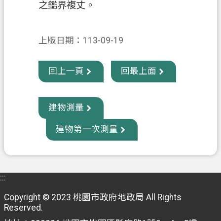
之鑑界複丈。
政
府
上版日期：113-09-19
資
訊
公
回上一頁
回最上面
開
回
建物測量
首
建物第一次測量
頁
網
站
導
:::
覽
Copyright © 2023 桃園市政府地政局 All Rights
Reserved.
市
政