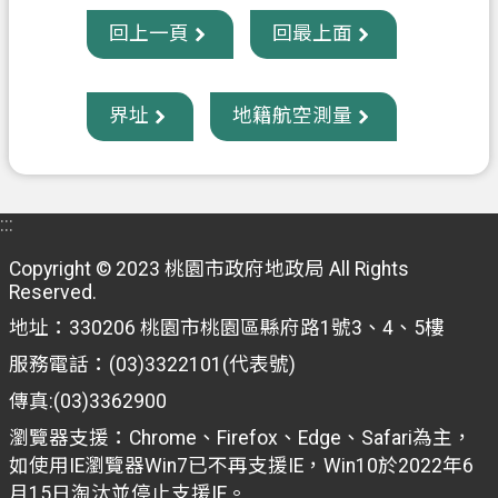
回上一頁
回最上面
政
府
資
界址
地籍航空測量
訊
公
開
:::
回
首
Copyright © 2023 桃園市政府地政局 All Rights
Reserved.
頁
地址：330206 桃園市桃園區縣府路1號3、4、5樓
網
服務電話：(03)3322101(代表號)
站
導
傳真:(03)3362900
覽
瀏覽器支援：Chrome、Firefox、Edge、Safari為主，
如使用IE瀏覽器Win7已不再支援IE，Win10於2022年6
市
月15日淘汰並停止支援IE。
政