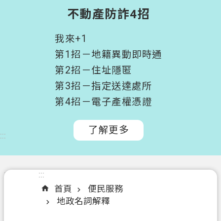
階
不動產防詐4招
搜
尋
我來+1
桃
第1招－地籍異動即時通
園
第2招－住址隱匿
市
第3招－指定送達處所
政
府
第4招－電子產權憑證
所
屬
了解更多
:::
機
關
認
:::
:::
識
首頁
便民服務
我
地政名詞解釋
們