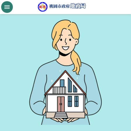
跳到主要內容區塊
桃
園
市
政
府
航
空
城
公
告
現
值
進