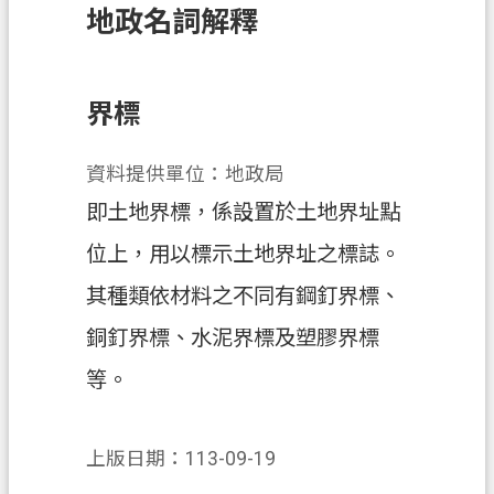
地政名詞解釋
訊
息
公
告
界標
業
資料提供單位：地政局
務
資
即土地界標，係設置於土地界址點
訊
位上，用以標示土地界址之標誌。
土
其種類依材料之不同有鋼釘界標、
地
開
銅釘界標、水泥界標及塑膠界標
發
等。
便
民
上版日期：113-09-19
服
務