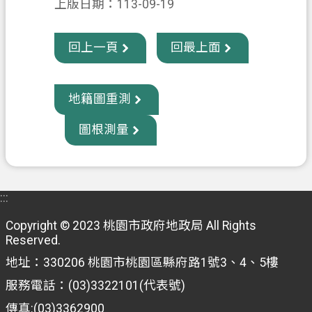
上版日期：113-09-19
政
府
回上一頁
回最上面
資
訊
公
地籍圖重測
開
圖根測量
回
首
頁
:::
網
Copyright © 2023 桃園市政府地政局 All Rights
站
Reserved.
導
地址：330206 桃園市桃園區縣府路1號3、4、5樓
覽
服務電話：(03)3322101(代表號)
市
傳真:(03)3362900
政