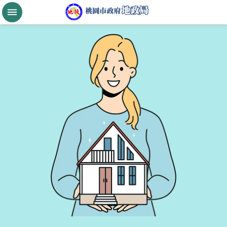
跳到主要內容區塊
桃
園
市
政
府
航
空
城
公
告
現
值
進