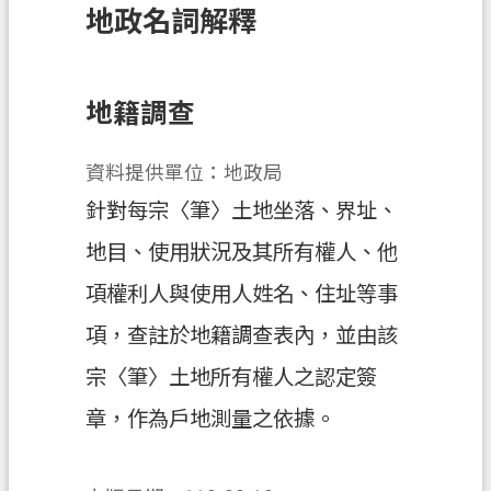
地政名詞解釋
訊
息
公
告
地籍調查
業
資料提供單位：地政局
務
資
針對每宗〈筆〉土地坐落、界址、
訊
地目、使用狀況及其所有權人、他
土
項權利人與使用人姓名、住址等事
地
開
項，查註於地籍調查表內，並由該
發
宗〈筆〉土地所有權人之認定簽
便
章，作為戶地測量之依據。
民
服
務