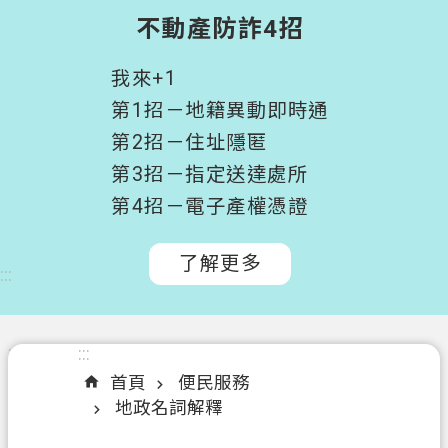
階
不動產防詐4招
搜
尋
我來+1
桃
第1招－地籍異動即時通
園
第2招－住址隱匿
市
第3招－指定送達處所
政
府
第4招－電子產權憑證
所
屬
了解更多
:::
機
關
認
:::
:::
識
首頁
便民服務
我
地政名詞解釋
們