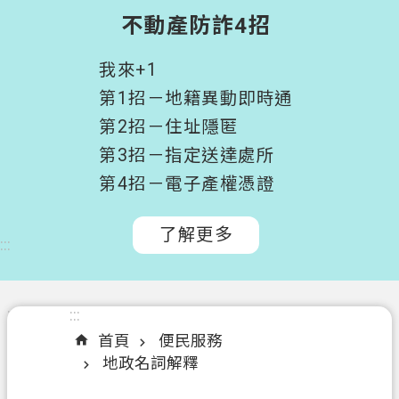
階
不動產防詐4招
搜
尋
我來+1
桃
第1招－地籍異動即時通
園
第2招－住址隱匿
市
第3招－指定送達處所
政
府
第4招－電子產權憑證
所
屬
了解更多
:::
機
關
認
:::
:::
識
首頁
便民服務
我
地政名詞解釋
們