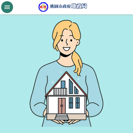
跳到主要內容區塊
桃
園
市
政
府
航
空
城
公
告
現
值
進