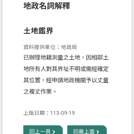
地政名詞解釋
訊
息
公
告
土地鑑界
業
資料提供單位：地政局
務
資
已辦理地籍測量之土地，因相鄰土
訊
地所有人對其界址不明或需經確定
土
其位置，經申請地政機關予以丈量
地
開
之複丈作業。
發
便
上版日期：113-09-19
民
服
回上一頁
回最上面
務