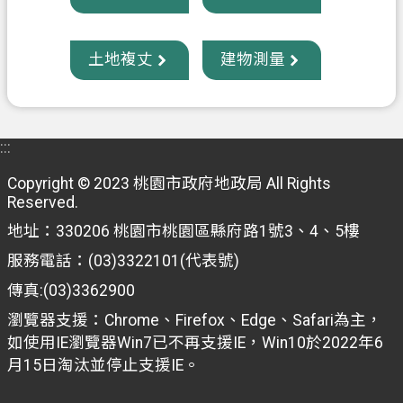
政
府
土地複丈
建物測量
資
訊
公
:::
開
Copyright © 2023 桃園市政府地政局 All Rights
回
Reserved.
首
地址：330206 桃園市桃園區縣府路1號3、4、5樓
頁
服務電話：(03)3322101(代表號)
網
傳真:(03)3362900
站
導
瀏覽器支援：Chrome、Firefox、Edge、Safari為主，
覽
如使用IE瀏覽器Win7已不再支援IE，Win10於2022年6
月15日淘汰並停止支援IE。
市
政