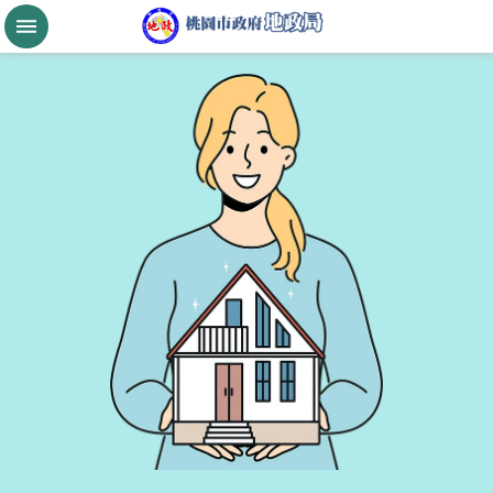
跳到主要內容區塊
桃
園
市
政
府
航
空
城
公
告
現
值
進