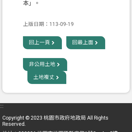
本」。
政
府
上版日期：113-09-19
資
訊
公
回上一頁
回最上面
開
回
非公用土地
首
土地複丈
頁
網
站
導
:::
覽
Copyright © 2023 桃園市政府地政局 All Rights
Reserved.
市
政