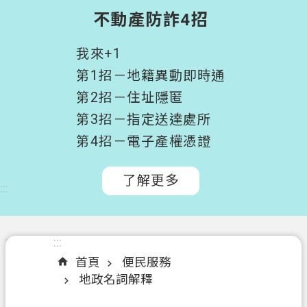
階
不動產防詐4招
搜
尋
我來+1
桃
第1招－地籍異動即時通
園
第2招－住址隱匿
市
第3招－指定送達處所
政
府
第4招－電子產權憑證
所
屬
了解更多
:::
機
關
認
:::
:::
識
首頁
便民服務
我
地政名詞解釋
們