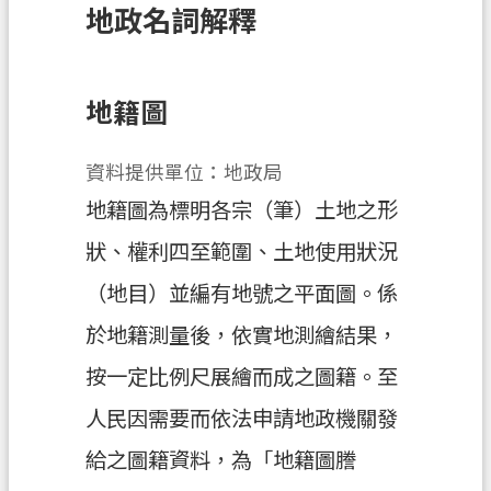
地政名詞解釋
訊
息
公
告
地籍圖
業
資料提供單位：地政局
務
資
地籍圖為標明各宗（筆）土地之形
訊
狀、權利四至範圍、土地使用狀況
土
（地目）並編有地號之平面圖。係
地
開
於地籍測量後，依實地測繪結果，
發
按一定比例尺展繪而成之圖籍。至
便
人民因需要而依法申請地政機關發
民
給之圖籍資料，為「地籍圖謄
服
務