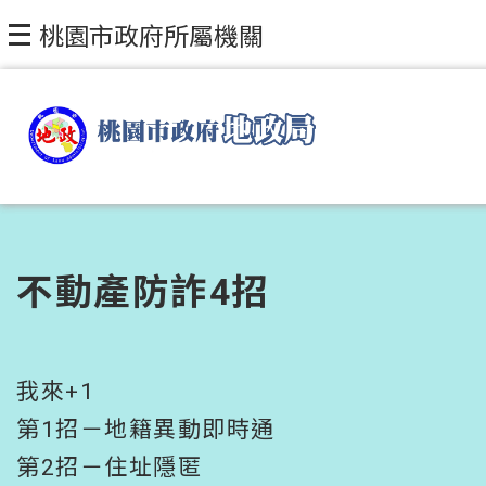
跳到主要內容區塊
桃園市政府所屬機關
不動產防詐4招
我來+1
第1招－地籍異動即時通
第2招－住址隱匿