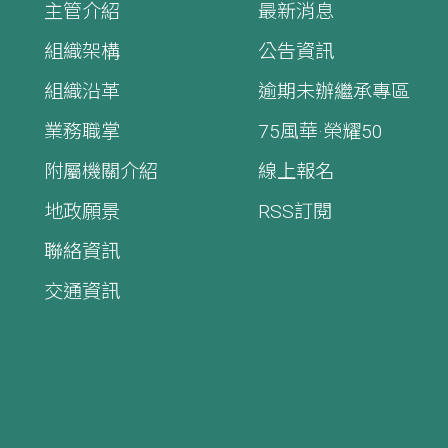
主管介紹
最新消息
組織架構
公告資訊
組織沿革
逾期未辦繼承專區
業務職掌
75風華·榮耀50
附屬機關介紹
線上報名
地政願景
RSS訂閱
聯絡資訊
交通資訊