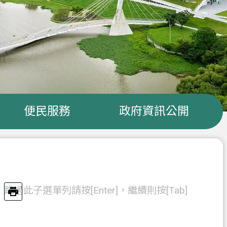
便民服務
政府資訊公開
跳過此子選單列請按[Enter]，繼續則按[Tab]