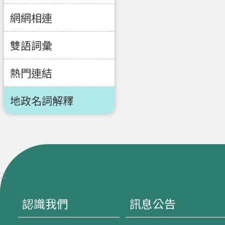
網網相連
雙語詞彙
熱門連結
地政名詞解釋
:::
認識我們
訊息公告