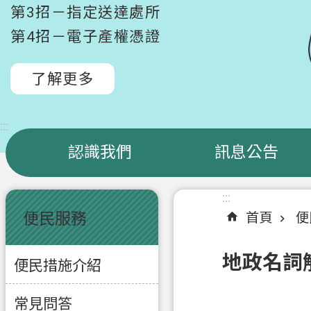
第3招－指定送達處所
第4招－電子產權憑證
了解更多
:::
認識我們
訊息公告
:::
:::
便民服務
首頁
便
地政名詞
便民措施介紹
常見問答