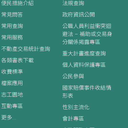
便民措施介紹
法規查詢
常見問答
政府資訊公開
常用查詢
公職人員利益衝突迴
避法 – 補助或交易身
常用服務
分關係揭露專區
不動產交易統計查詢
重大計畫進度查詢
各類書表下載
個人資料保護專區
收費標準
公民參與
檔案應用
國家賠償事件收結情
志工園地
形表
互動專區
性別主流化
更多...
會計專區