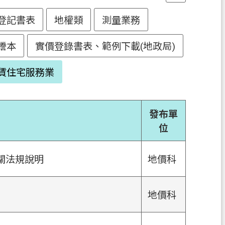
登記書表
地權類
測量業務
謄本
實價登錄書表、範例下載(地政局)
賃住宅服務業
發布單
位
關法規說明
地價科
地價科