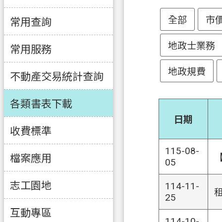
全部
市
常用查詢
地政士業務
常用服務
地政規費
不動產交易統計查詢
各類書表下載
日期
收費標準
115-08-
檔案應用
05
志工園地
114-11-
25
互動專區
114-10-