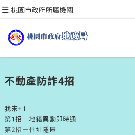
跳到主要內容區塊
桃園市政府所屬機關
不動產防詐4招
我來+1
第1招－地籍異動即時通
第2招－住址隱匿