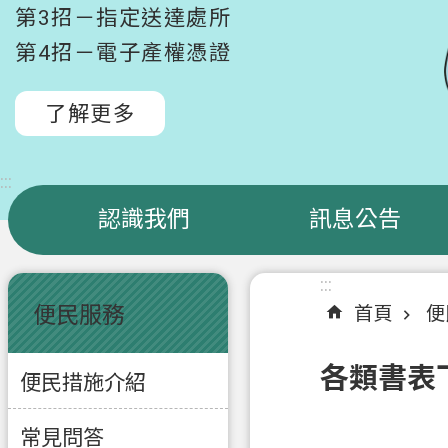
第3招－指定送達處所
第4招－電子產權憑證
了解更多
:::
認識我們
訊息公告
:::
:::
便民服務
首頁
便
各類書表
便民措施介紹
常見問答