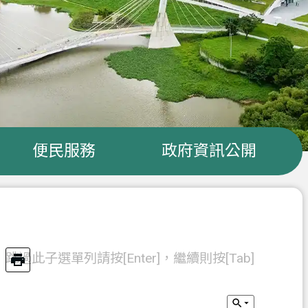
便民服務
政府資訊公開
跳過此子選單列請按[Enter]，繼續則按[Tab]