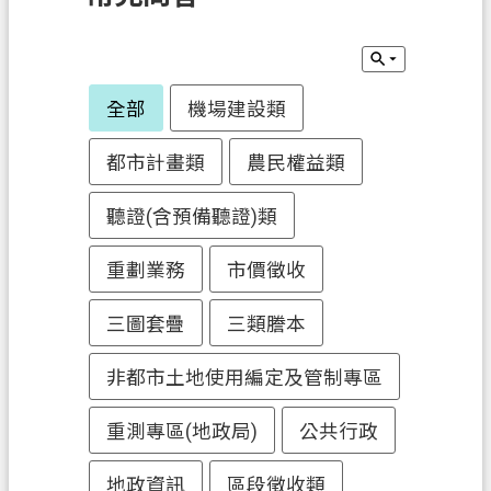
訊
息
公
告
全部
機場建設類
業
都市計畫類
農民權益類
務
資
聽證(含預備聽證)類
訊
重劃業務
市價徵收
土
地
三圖套疊
三類謄本
開
發
非都市土地使用編定及管制專區
便
重測專區(地政局)
公共行政
民
服
地政資訊
區段徵收類
務