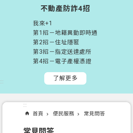
階
不動產防詐4招
搜
尋
我來+1
桃
第1招－地籍異動即時通
園
第2招－住址隱匿
市
第3招－指定送達處所
政
府
第4招－電子產權憑證
所
屬
了解更多
:::
機
關
認
:::
:::
識
首頁
便民服務
常見問答
我
們
常見問答