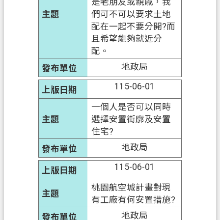
政
是老朋友或親戚，我
府
們可不可以要求土地
網
配在一起不要分開?而
站
且希望能夠就近分
資
配。
料
地政局
開
115-06-01
放
宣
一個人是否可以同時
告
選擇安置街廓及安置
住宅?
資
訊
地政局
安
115-06-01
全
政
桃園航空城計畫對現
策
有工廠有何安置措施?
地政局