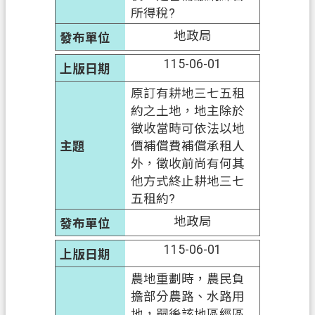
所得稅?
信
箱
地政局
115-06-01
常
見
原訂有耕地三七五租
問
約之土地，地主除於
題
徵收當時可依法以地
E
價補償費補償承租人
n
外，徵收前尚有何其
g
他方式終止耕地三七
l
五租約?
i
s
地政局
h
115-06-01
桃
園
農地重劃時，農民負
市
擔部分農路、水路用
政
地，嗣後該地區經區