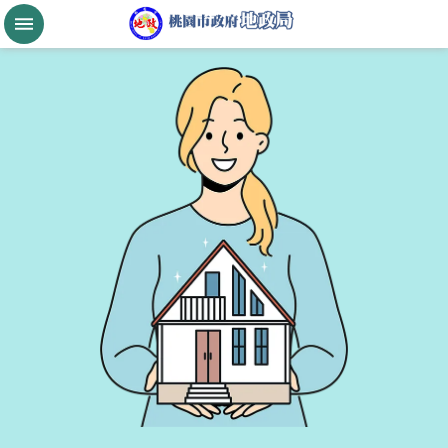
跳到主要內容區塊
桃
園
市
政
府
航
空
城
公
告
現
值
進