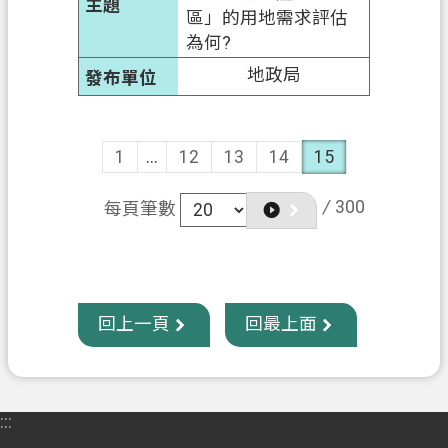
區」的用地需求評估
為何?
地政局
1
...
12
13
14
15
/
300
每頁筆數
回上一頁
回最上面
:::