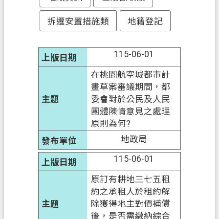
政
拆遷安置措施類
地籍登記
府
資
115-06-01
訊
公
在桃園航空城都市計
開
畫草案審議期間，都
委會對於公民及人民
回
團體陳情意見之處理
首
原則為何?
頁
地政局
網
115-06-01
站
導
原訂有耕地三七五租
覽
約之承租人於租約解
除獲得地主對價補償
市
後，是否需繳納綜合
政