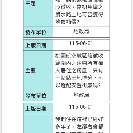
府
段徵收，當初負擔之
入
農水路土地可否獲得
口
地價補償?
網
地政局
隱
115-06-01
私
桃園航空城區段徵收
權
範圍內之建物所有權
政
人居住之房屋，只有
策
一點點土地持分，可
網
以選配安置街廓嗎?
站
地政局
安
全
115-06-01
政
我們住在這裡已經好
策
多年了，左鄰右舍都