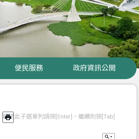
便民服務
政府資訊公開
跳過此子選單列請按[Enter]，繼續則按[Tab]