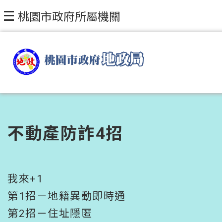
跳到主要內容區塊
桃園市政府所屬機關
不動產防詐4招
我來+1
第1招－地籍異動即時通
第2招－住址隱匿