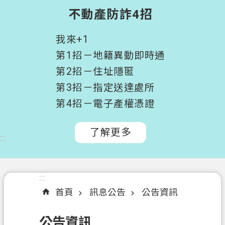
階
不動產防詐4招
搜
尋
我來+1
桃
第1招－地籍異動即時通
園
第2招－住址隱匿
市
第3招－指定送達處所
政
府
第4招－電子產權憑證
所
屬
了解更多
:::
機
關
認
:::
:::
識
首頁
訊息公告
公告資訊
我
們
公告資訊