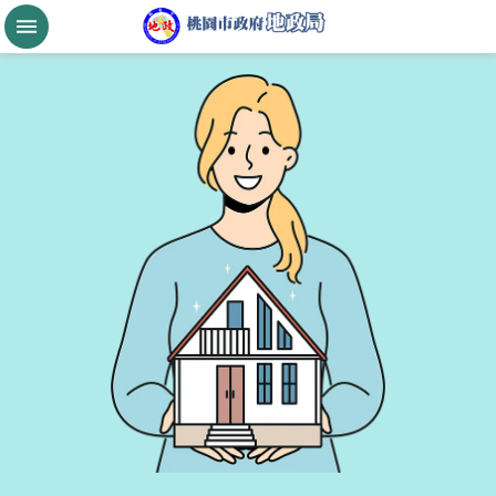
跳到主要內容區塊
桃
園
市
政
府
航
空
城
公
告
現
值
進