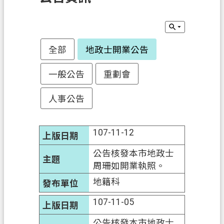
訊
息
公
告
全部
地政士開業公告
業
一般公告
重劃會
務
資
人事公告
訊
土
107-11-12
地
開
公告核發本市地政士
發
周珊如開業執照。
地籍科
便
民
107-11-05
服
務
公告核發本市地政士